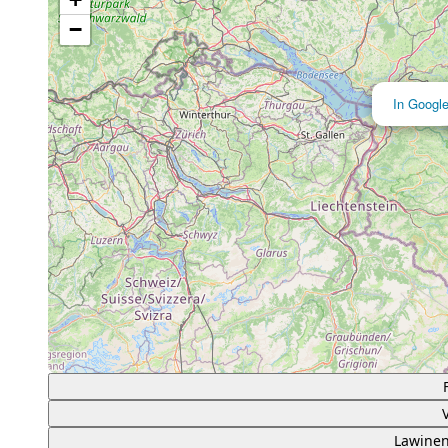
−
In Googl
Lawinen