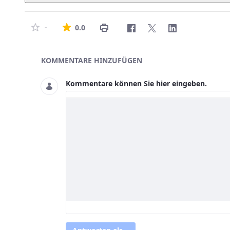
Die durchschnittliche Bewertung ist 0 von
-
0.0
Asset-Herausgeber
KOMMENTARE HINZUFÜGEN
Kommentare können Sie hier eingeben.