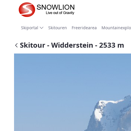
Zum Hauptinhalt springen
Skiportal
Skitouren
Freeridearea
Mountainexplo
Skitour - Widderstein - 2533 m