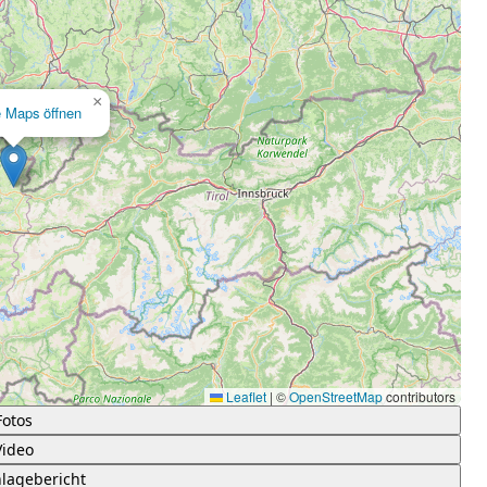
×
e Maps öffnen
Leaflet
|
©
OpenStreetMap
contributors
Fotos
Video
lagebericht