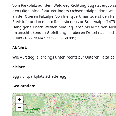
Vom Parkplatz auf dem Waldweg Richtung Eggatsbergvorsä
den Hügel hinauf zur Berlingers-Ochsenhofalpe, dann weit
an der Oberen Falzalpe. Von hier quert man zuerst den H
Steilstufe und in einem Rechtsbogen zur Bühlenalpe (1475
Hang genau nach Westen hinauf queren bis auf einen Absa
im anschließenden Gipfelhang im oberen Drittel nach rec
Punkt (1877 m N47 23.966 E9 58.805).
Abfahrt:
Wie Aufstieg, allerdings unten rechts zur Unteren Falzal
Zielort:
Egg / Liftparkplatz Schetteregg
Geolocation:
Lade Karte...
+
−