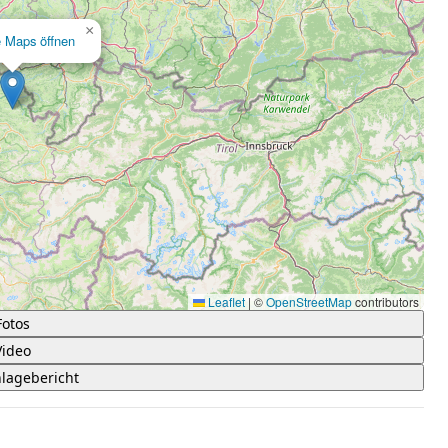
×
e Maps öffnen
Leaflet
|
©
OpenStreetMap
contributors
Fotos
Video
lagebericht
 5 Sternen.