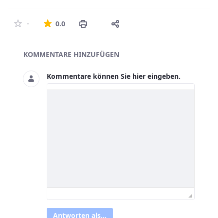
Die durchschnittliche Bewertung ist 0 von 5 St
-
0.0
Asset-Herausgeber
KOMMENTARE HINZUFÜGEN
Kommentare können Sie hier eingeben.
Antworten als...