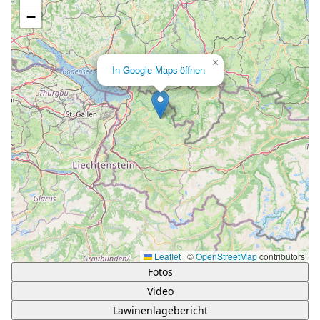
−
×
In Google Maps öffnen
Leaflet
|
©
OpenStreetMap
contributors
Fotos
Video
Lawinenlagebericht