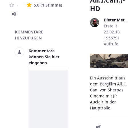
Die durchschnittliche Bewertung i
-
5.0
(1 Stimme)
HD
Dieter Metzler
Erstellt
Skivideo
KOMMENTARE
22.02.18
HINZUFÜGEN
1956791
Aufrufe
Kommentare
können Sie hier
eingeben.
Ein Ausschnitt aus
dem Bergfilm All. I.
Can. von Sherpas
Cinema mit JP
Auclair in der
Hauptrolle.