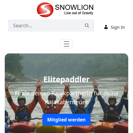
Skip to Main Content
Sign In
Elitepaddler
Finde deinen KajakpartnerIn für deine
Kajakabenteuer.
Mitglied werden