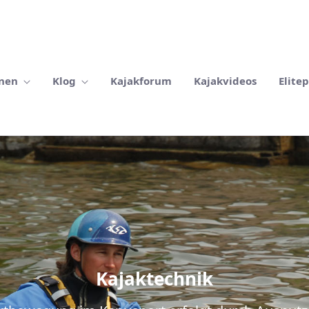
rnen
Klog
Kajakforum
Kajakvideos
Elite
Kajaktechnik