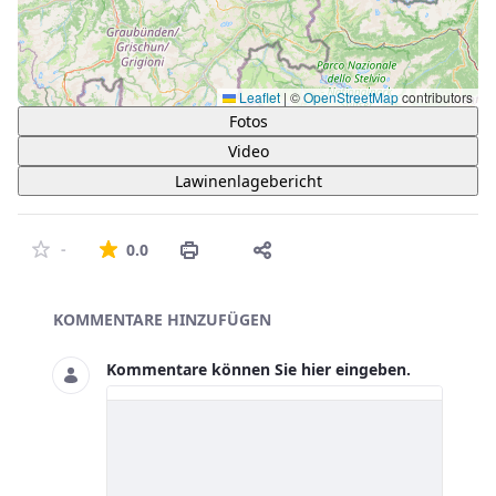
Leaflet
|
©
OpenStreetMap
contributors
Fotos
Video
Lawinenlagebericht
Die durchschnittliche Bewertung ist 0 von 5 St
-
0.0
Asset-Herausgeber
KOMMENTARE HINZUFÜGEN
Kommentare können Sie hier eingeben.