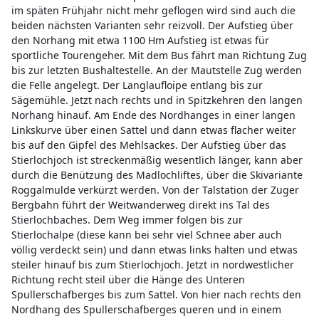
im späten Frühjahr nicht mehr geflogen wird sind auch die
beiden nächsten Varianten sehr reizvoll. Der Aufstieg über
den Norhang mit etwa 1100 Hm Aufstieg ist etwas für
sportliche Tourengeher. Mit dem Bus fährt man Richtung Zug
bis zur letzten Bushaltestelle. An der Mautstelle Zug werden
die Felle angelegt. Der Langlaufloipe entlang bis zur
Sägemühle. Jetzt nach rechts und in Spitzkehren den langen
Norhang hinauf. Am Ende des Nordhanges in einer langen
Linkskurve über einen Sattel und dann etwas flacher weiter
bis auf den Gipfel des Mehlsackes. Der Aufstieg über das
Stierlochjoch ist streckenmäßig wesentlich länger, kann aber
durch die Benützung des Madlochliftes, über die Skivariante
Roggalmulde verkürzt werden. Von der Talstation der Zuger
Bergbahn führt der Weitwanderweg direkt ins Tal des
Stierlochbaches. Dem Weg immer folgen bis zur
Stierlochalpe (diese kann bei sehr viel Schnee aber auch
völlig verdeckt sein) und dann etwas links halten und etwas
steiler hinauf bis zum Stierlochjoch. Jetzt in nordwestlicher
Richtung recht steil über die Hänge des Unteren
Spullerschafberges bis zum Sattel. Von hier nach rechts den
Nordhang des Spullerschafberges queren und in einem