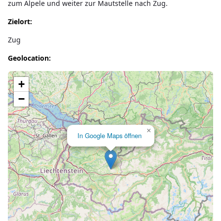
zum Älpele und weiter zur Mautstelle nach Zug.
Zielort:
Zug
Geolocation:
Lade Karte...
+
−
×
In Google Maps öffnen