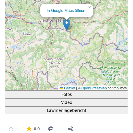
×
In Google Maps öffnen
Leaflet
|
©
OpenStreetMap
contributors
Fotos
Video
Lawinenlagebericht
Die durchschnittliche Bewertung ist 0 von 5 St
-
0.0