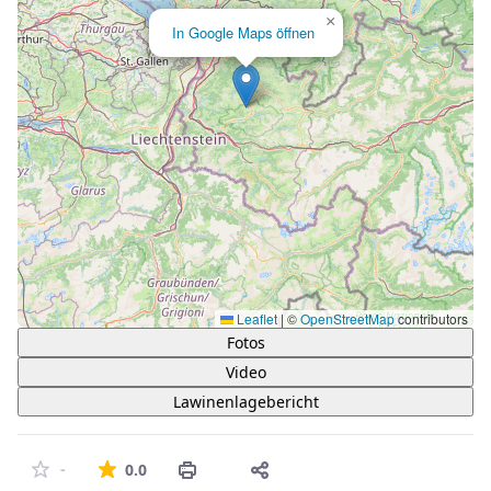
×
In Google Maps öffnen
Leaflet
|
©
OpenStreetMap
contributors
Fotos
Video
Lawinenlagebericht
Die durchschnittliche Bewertung ist 0 von 5 St
-
0.0