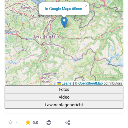
×
In Google Maps öffnen
Leaflet
|
©
OpenStreetMap
contributors
Fotos
Video
Lawinenlagebericht
Die durchschnittliche Bewertung ist 0 von 5 St
-
0.0