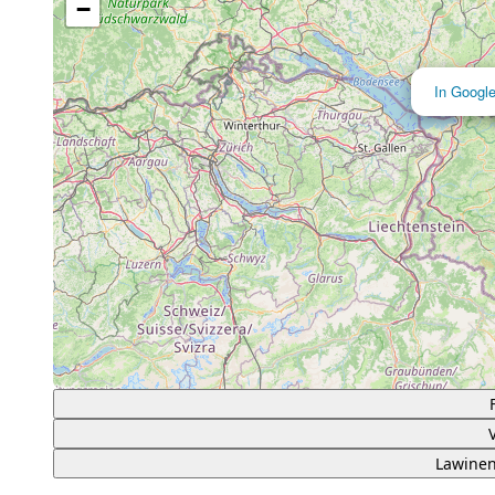
−
In Googl
Lawinen