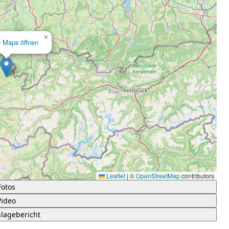
×
e Maps öffnen
Leaflet
|
©
OpenStreetMap
contributors
Fotos
Video
lagebericht