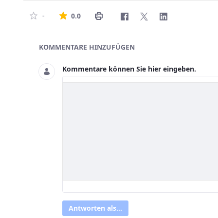
Die durchschnittliche Bewertung ist 0 von
-
0.0
Asset-Herausgeber
KOMMENTARE HINZUFÜGEN
Kommentare können Sie hier eingeben.
Antworten als...