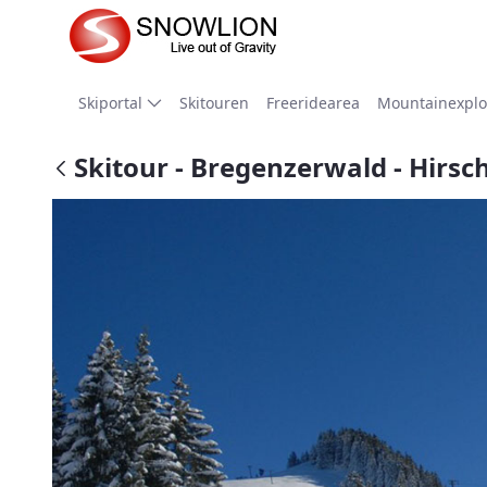
Zum Hauptinhalt springen
Skiportal
Skitouren
Freeridearea
Mountainexplo
Skitour - Bregenzerwald - Hirsc