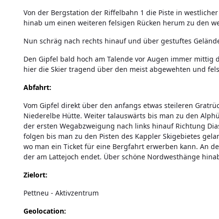
Von der Bergstation der Riffelbahn 1 die Piste in westlic
hinab um einen weiteren felsigen Rücken herum zu den we
Nun schräg nach rechts hinauf und über gestuftes Gelände w
Den Gipfel bald hoch am Talende vor Augen immer mittig de
hier die Skier tragend über den meist abgewehten und fels
Abfahrt:
Vom Gipfel direkt über den anfangs etwas steileren Gratrüc
Niederelbe Hütte. Weiter talauswärts bis man zu den Alph
der ersten Wegabzweigung nach links hinauf Richtung Dia
folgen bis man zu den Pisten des Kappler Skigebietes gelan
wo man ein Ticket für eine Bergfahrt erwerben kann. An der
der am Lattejoch endet. Über schöne Nordwesthänge hinab 
Zielort:
Pettneu - Aktivzentrum
Geolocation: