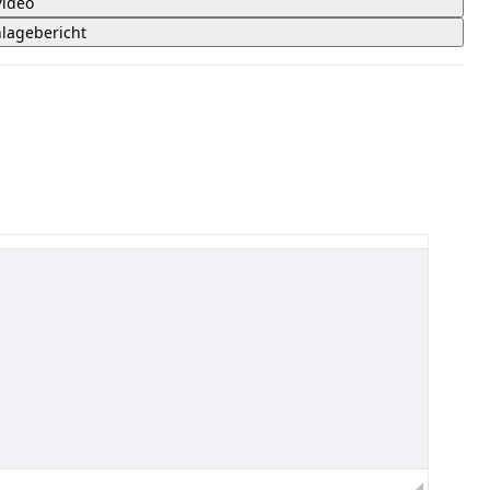
Video
lagebericht
 5 Sternen.