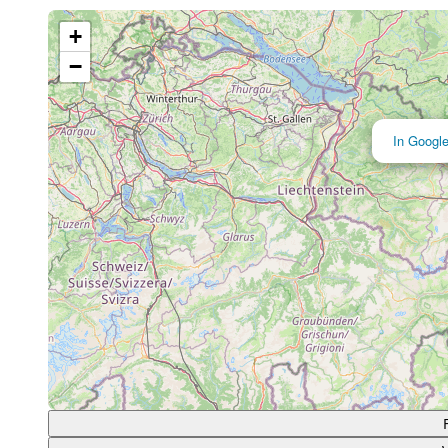
Lade Karte...
+
−
In Googl