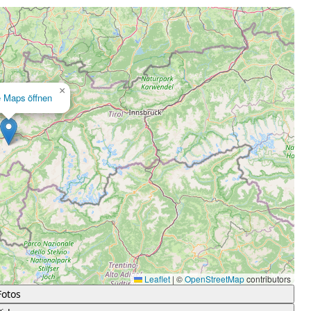
×
e Maps öffnen
Leaflet
|
©
OpenStreetMap
contributors
Fotos