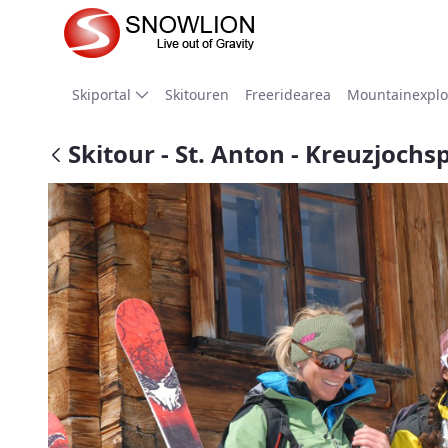
Zum Hauptinhalt springen
Skiportal
Skitouren
Freeridearea
Mountainexplo
Skitour - St. Anton - Kreuzjochs