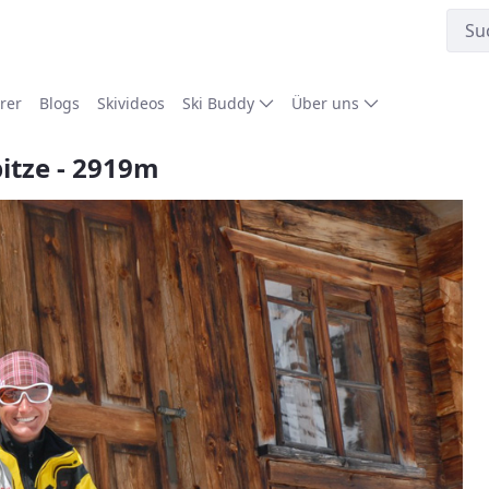
rer
Blogs
Skivideos
Ski Buddy
Über uns
pitze - 2919m