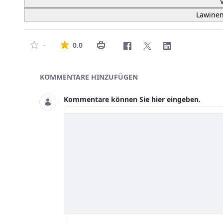
Lawinen
Die durchschnittliche Bewertung ist 0 von
-
0.0
Asset-Herausgeber
KOMMENTARE HINZUFÜGEN
Kommentare können Sie hier eingeben.