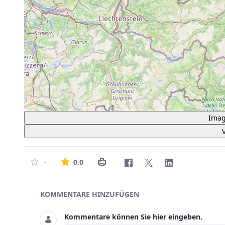
Imag
Die durchschnittliche Bewertung ist 0 von
-
0.0
Asset-Herausgeber
KOMMENTARE HINZUFÜGEN
Kommentare können Sie hier eingeben.