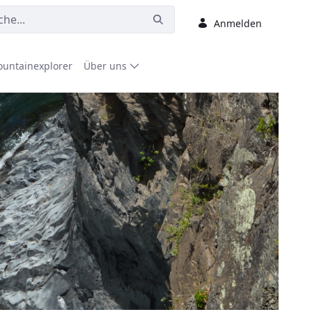
Anmelden
untainexplorer
Über uns