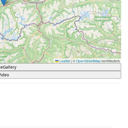
Leaflet
|
©
OpenStreetMap
contributors
eGallery
Video
 5 Sternen.