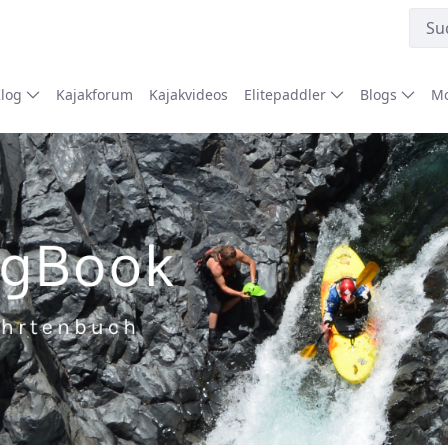
Klog
Kajakforum
Kajakvideos
Elitepaddler
Blogs
Mo