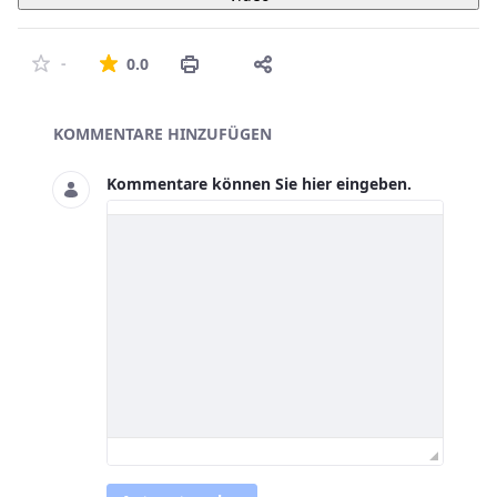
Die durchschnittliche Bewertung ist 0 von 5 St
-
0.0
Asset-Herausgeber
KOMMENTARE HINZUFÜGEN
Kommentare können Sie hier eingeben.