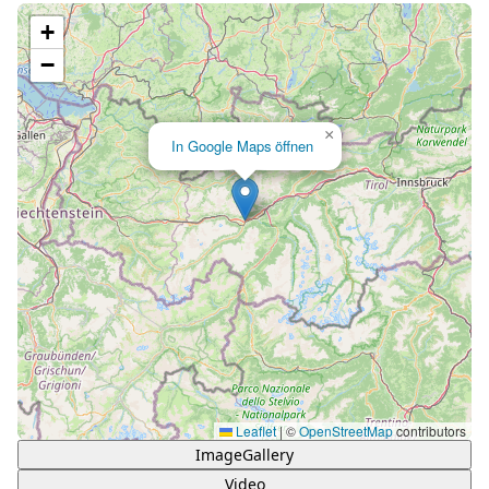
Lade Karte...
+
−
×
In Google Maps öffnen
Leaflet
|
©
OpenStreetMap
contributors
ImageGallery
Video