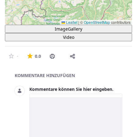
Leaflet
|
©
OpenStreetMap
contributors
ImageGallery
Video
Die durchschnittliche Bewertung ist 0 von 5 St
-
0.0
Asset-Herausgeber
KOMMENTARE HINZUFÜGEN
Kommentare können Sie hier eingeben.