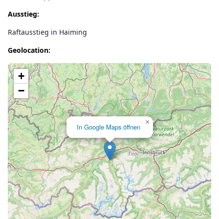
Ausstieg:
Raftausstieg in Haiming
Geolocation:
Lade Karte...
+
−
×
In Google Maps öffnen