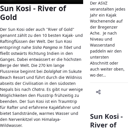
Der ASVZ
Sun Kosi - River of
veranstalten jedes
Gold
Jahr ein Kajak
Wochenende auf
der Bregenzer
Der Sun Kosi oder auch "River of Gold"
Ache. Je nach
genannt zählt zu den 10 besten Kajak- und
Niveau und
Raftingflüssen der Welt. Der Sun Kosi
Wasserstand
entspringt nahe
Sisha Pangma in Tibet
und
paddeln wir den
fließt ostwärts Richtung Indien in den
untersten
Ganges. Dabei entwässert er die höchsten
Abschnitt oder
Berge der Welt. Die 270 km lange
auch weiter oben,
Flussreise beginnt bei
Dolalghat
im Sukute
wo der...
Beach Resort und führt durch die Wildniss
abseits der Civilisation in den südosten
Nepals bis nach
Chatra
. Es gibt nur wenige
Möglichkeiten den Flusstrip frühzeitig zu
beenden. Der Sun Kosi ist ein Traumtrip
für Rafter und erfahrene Kajakfahrer und
bietet Sandstrände, warmes Wasser und
Sun Kosi -
den Nervenkitzel von Himalaya-
River of
Wildwasser.