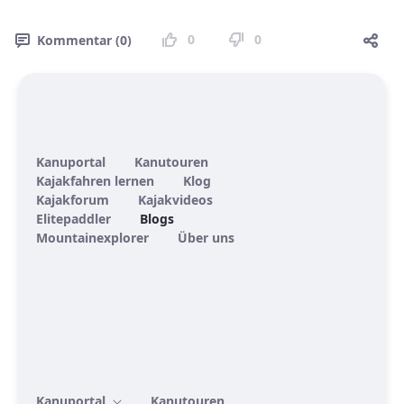
0
0
Kommentar (0)
Kanuportal
Kanutouren
Kajakfahren lernen
Klog
Kajakforum
Kajakvideos
Elitepaddler
Blogs
Mountainexplorer
Über uns
Kanuportal
Kanutouren